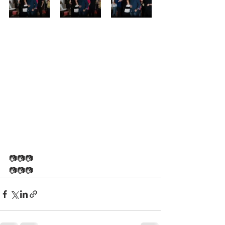
📷📷📷
📷📷📷