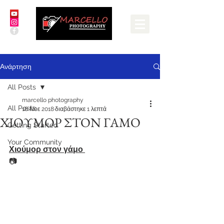
Ανάρτηση
All Posts
marcello photography
All Posts
16 Νοε 2018
διαβάστηκε 1 λεπτά
ΧΙΟΥΜΟΡ ΣΤΟΝ ΓΑΜΟ
Getting Started
Your Community
Χιούμορ στον γάμο 
📷