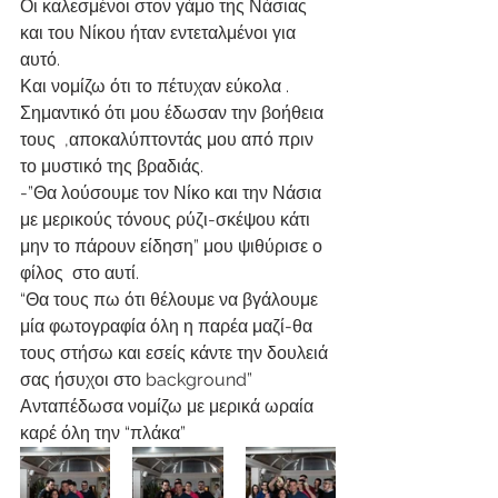
Οι καλεσμένοι στον γάμο της Νάσιας 
και του Νίκου ήταν εντεταλμένοι για 
αυτό.
Και νομίζω ότι το πέτυχαν εύκολα .
Σημαντικό ότι μου έδωσαν την βοήθεια 
τους  ,αποκαλύπτοντάς μου από πριν 
το μυστικό της βραδιάς.
-”Θα λούσουμε τον Νίκο και την Νάσια 
με μερικούς τόνους ρύζι-σκέψου κάτι 
μην το πάρουν είδηση” μου ψιθύρισε ο 
φίλος  στο αυτί.
“Θα τους πω ότι θέλουμε να βγάλουμε 
μία φωτογραφία όλη η παρέα μαζί-θα 
τους στήσω και εσείς κάντε την δουλειά 
σας ήσυχοι στο background”
Ανταπέδωσα νομίζω με μερικά ωραία 
καρέ όλη την “πλάκα”