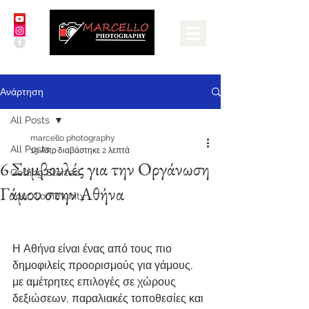
Ανάρτηση
All Posts
marcello photography
All Posts
19 Απρ
διαβάστηκε 2 λεπτά
6 Συμβουλές για την Οργάνωση
Getting Started
Γάμου στην Αθήνα
Your Community
Η Αθήνα είναι ένας από τους πιο 
δημοφιλείς προορισμούς για γάμους, 
με αμέτρητες επιλογές σε χώρους 
δεξιώσεων, παραλιακές τοποθεσίες και 