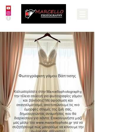
Φωτογράφιση
γάμου Βάπτισης
Καλωσορίσατε στην Marcellophotography,
την τέλεια επιλογή για φωτογραφίες γάμου
και βάπτισης! Με αφοσίωση και
επαγγελματισμό, αποτυπώνουμε τις πιο
όμορφες στιγμές της ζωή σας,
δημιουργώντας αναμνήσεις που θα
διαρκέσουν για πάντα. Επικοινωνήστε μαζί
μας μέσω του
www.marcellophoto.gr
για να
συζητήσουμε πώς μπορούμε να κάνουμε την
ημέρα σας αξέχαστη!