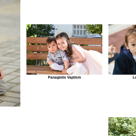
Panagiotis Vaptism
L