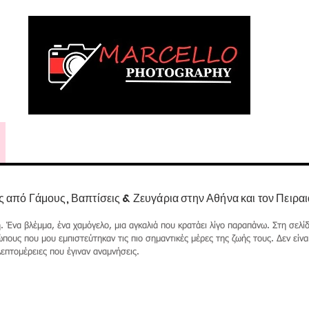
wedding
vaptism
digital albums
πό Γάμους, Βαπτίσεις & Ζευγάρια στην Αθήνα και τον Πειραι
ή. Ένα βλέμμα, ένα χαμόγελο, μια αγκαλιά που κρατάει λίγο παραπάνω. Στη σελίδα
πους που μου εμπιστεύτηκαν τις πιο σημαντικές μέρες της ζωής τους. Δεν είνα
επτομέρειες που έγιναν αναμνήσεις.