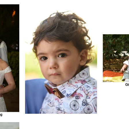
Gi
ng