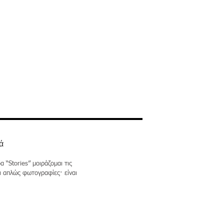
videography
More...
ά
 “Stories” μοιράζομαι τις
ι απλώς φωτογραφίες· είναι