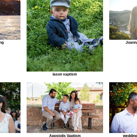
ng
Joann
Iason vaptism
Apostolis Vaptism
wedding