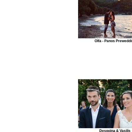
Olfa - Panos Preweddi
Despoina & Vasilis